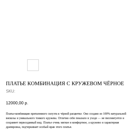
ПЛАТЬЕ КОМБИНАЦИЯ С КРУЖЕВОМ ЧЁРНОЕ
SKU:
12000,00
р.
Платье-комбинация приталенного силуэта в чёрной расцветке. Оно создано из 100% натуральной
вискозы и уникального тонкого кружева. Отлично себя показало в уходе — не пиллингуется и
сохраняет первозданный вид. Платье очень мягкое и комфортное, а кружево и характерная
драпировка, подчеркивает особый нрав этого платья.