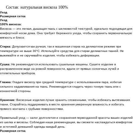
Состав: натуральная вискоза 100%
Уход
Размерная сетка
Уход
100% вискоза:
Вискоза — это легкая, дышащая ткань с шелковистой текстурой, идеально подходящая для
комфортной носки дома. Она требует бережного ухода, чтобы сохранить первоначальную
мягкость и блеск:
Стирка:
Допускается как ручная, так и машинная стирка на деликатном режиме при
температуре не выше 30°C. Используйте средства для стирки деликатных тканей. Не
выжимайте и не скручивайте изделия, чтобы избежать деформации.
Сушка:
Не рекомендуется использовать сушильные машины. Сушите изделие в
расправленном виде на ровной поверхности, вдали от прямых солнечных лучей и
отопительных приборов.
Глажка:
Гладьте вискозу при средней температуре с использованием пара, избегая
сильного надавливания на ткань. Рекомендуется гладить через тонкую ткань или с
изнаночной стороны.
Хранение:
Вискозные изделия лучше хранить сложенными, чтобы избежать вытягивания
ткани. Старайтесь поддерживать в месте хранения умеренную влажность и избегать
прямого контакта с грубыми поверхностями.
Правильный уход — залог долголетия и сохранения первозданной красоты ваших изделий
из шелка и вискозы. Соблюдая наши рекомендации, вы сможете наслаждаться комфортом
и эстетикой домашней одежды каждый день.
Размерная сетка